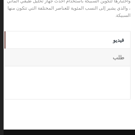
واختبارها لتكوين السبيكة باستخدام أحدث جهاز تحليل طيفي ألماني
، والذي يشير إلى النسب المئوية للعناصر المختلفة التي تتكون منها
السبيكة
.
فيديو
طلب